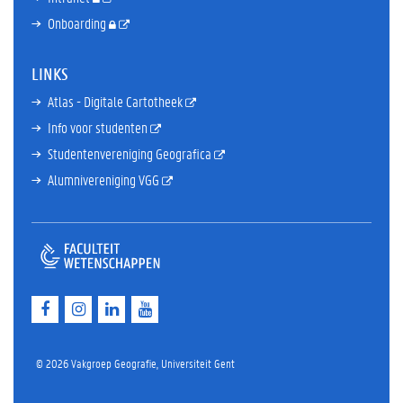
Onboarding
LINKS
Atlas - Digitale Cartotheek
Info voor studenten
Studentenvereniging Geografica
Alumnivereniging VGG
F
I
L
Y
a
n
i
o
c
s
n
u
e
t
k
T
© 2026 Vakgroep Geografie, Universiteit Gent
b
a
e
u
o
g
d
b
o
r
I
e