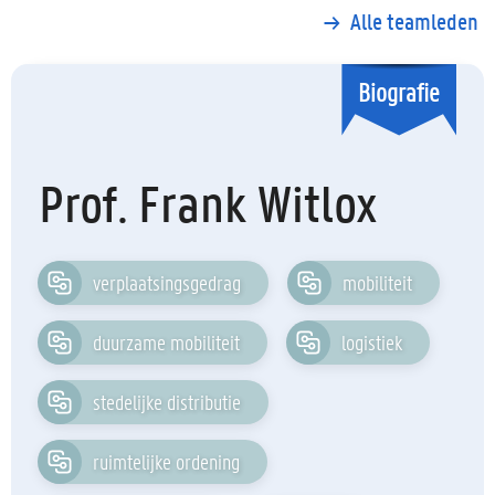
Alle teamleden
Biografie
Prof. Frank Witlox
verplaatsingsgedrag
mobiliteit
duurzame mobiliteit
logistiek
stedelijke distributie
ruimtelijke ordening