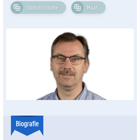
stadsdistributie
MaaS
Biografie