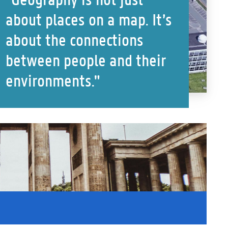
about places on a map. It’s
about the connections
between people and their
environments."