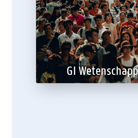
iliteit
GI Wetenschapp