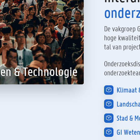
onder
De vakgroep G
hoge kwaliteit
tal van projec
Onderzoeksdis
en & Technologie
A
onderzoektea
Klimaat 
Landsch
Stad & Mo
GI Weten