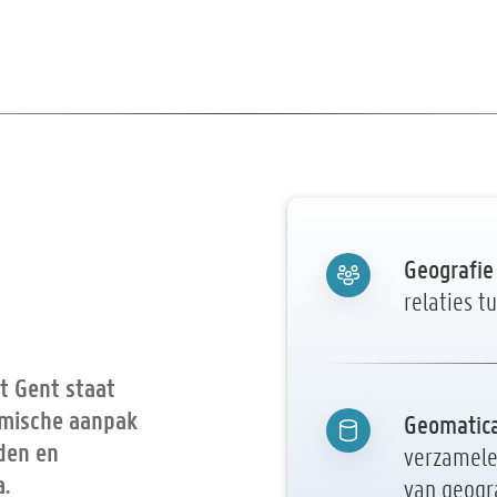
Geografie
relaties 
t Gent staat
amische aanpak
Geomatic
den en
verzamele
.
van geogra