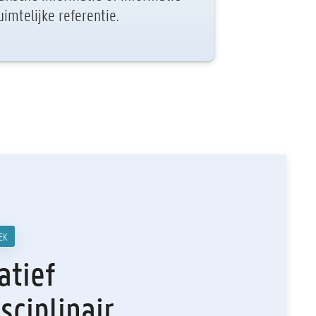
imtelijke referentie.
EK
atief
sciplinair