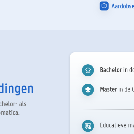
Aardobse
Bachelor
in d
idingen
Master
in de 
helor- als
omatica.
Educatieve ma