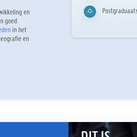
Postgraduaats
wikkeling en
en goed
heden
in het
eografie en
DIT IS