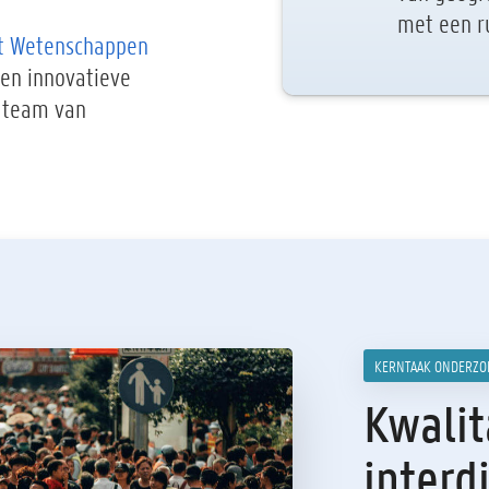
met een ru
it Wetenschappen
en innovatieve
 team van
KERNTAAK ONDERZO
Kwalit
interdi